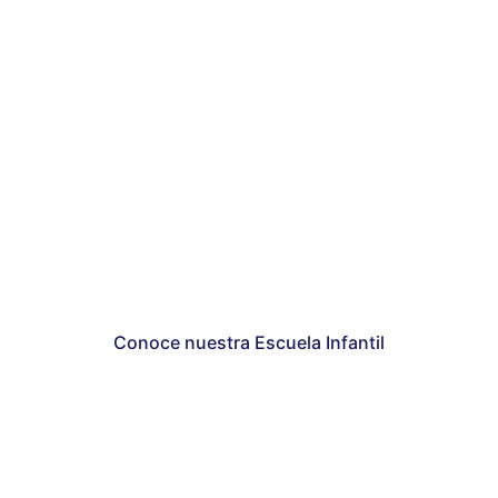
Los primeros años no se enseñan
Se viven.
Conoce nuestra Escuela Infantil